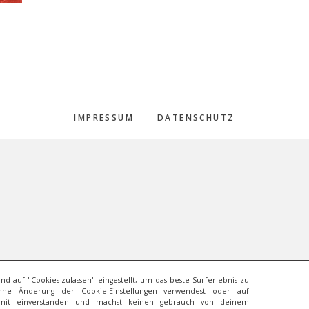
IMPRESSUM
DATENSCHUTZ
ind auf "Cookies zulassen" eingestellt, um das beste Surferlebnis zu
ne Änderung der Cookie-Einstellungen verwendest oder auf
COPYRIGHT © 2026 · BENJAMIN ZIMMERMANN
 damit einverstanden und machst keinen gebrauch von deinem