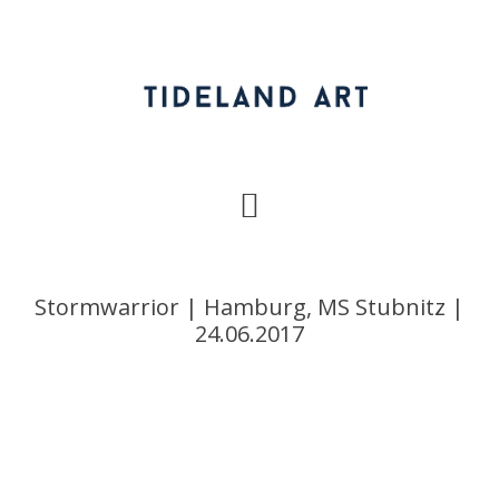
Zur
Zum
Zur
Hauptnavigation
Inhalt
Fußzeile
springen
springen
springen
Stormwarrior | Hamburg, MS Stubnitz |
24.06.2017