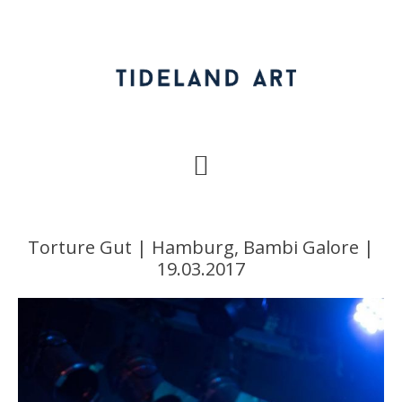
Zur
Zum
Zur
Hauptnavigation
Inhalt
Fußzeile
springen
springen
springen
Torture Gut | Hamburg, Bambi Galore |
19.03.2017