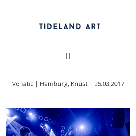
Zur
Zum
Zur
Hauptnavigation
Inhalt
Fußzeile
springen
springen
springen
Venatic | Hamburg, Knust | 25.03.2017